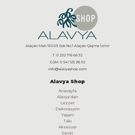
Alaçatı Mah.13003 Sok.No:1 Alaçatı Çeşme İzmir
T:
0 232 716 66 32
GSM:
0 541 125 28 92
info@alavyashop.com
Alavya Shop
Anasayfa
Alavya'dan
Lezzet
Dekorasyon
Yaşam
Takı
Aksesuar
Sanat