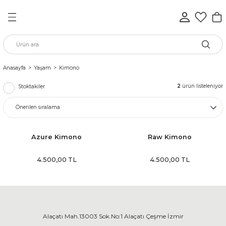
Geri Dön
Geri Dön
Geri Dön
Geri Dön
Geri Dön
Geri Dön
n
Anasayfa
Yaşam
Kimono
2
ürün listeleniyor
Stoktakiler
rünleri
ükkan
Azure Kimono
Raw Kimono
4.500,00 TL
4.500,00 TL
elen
Alaçatı Mah.13003 Sok.No:1 Alaçatı Çeşme İzmir