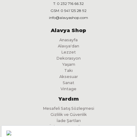
T:
0 232 716 66 32
GSM:
0 541 125 28 92
info@alavyashop.com
n
Alavya Shop
Anasayfa
Alavya'dan
Lezzet
Dekorasyon
Yaşam
Takı
Aksesuar
Sanat
Vintage
Yardım
Mesafeli Satış Sözleşmesi
Gizlilik ve Güvenlik
İade Şartları
Ödeme ve Teslimat
İlgili Kişi Başvuru Formu