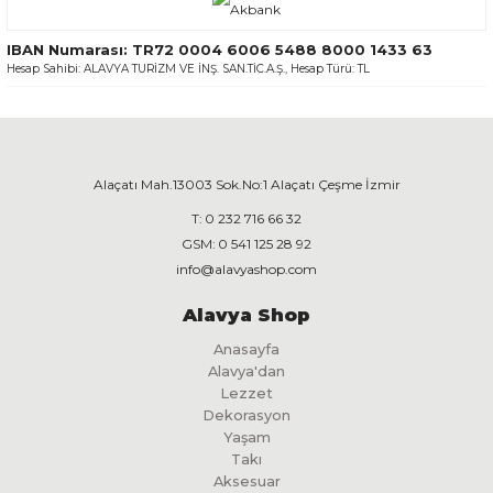
IBAN Numarası: TR72 0004 6006 5488 8000 1433 63
Hesap Sahibi: ALAVYA TURİZM VE İNŞ. SAN.TİC.A.Ş., Hesap Türü: TL
Alaçatı Mah.13003 Sok.No:1 Alaçatı Çeşme İzmir
T:
0 232 716 66 32
GSM:
0 541 125 28 92
info@alavyashop.com
Alavya Shop
Anasayfa
Alavya'dan
Lezzet
Dekorasyon
Yaşam
Takı
Aksesuar