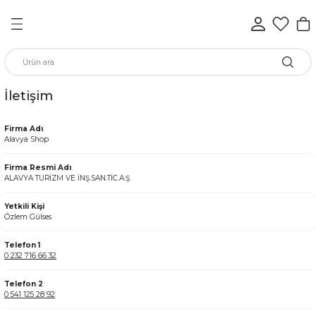
Geri Dön
Geri Dön
Geri Dön
Geri Dön
Geri Dön
Geri Dön
n
İletişim
rünleri
Firma Adı
Alavya Shop
ükkan
Firma Resmi Adı
ALAVYA TURİZM VE İNŞ.SAN.TİC.A.Ş.
Yetkili Kişi
Özlem Gülses
elen
Telefon 1
0 232 716 66 32
Telefon 2
0 541 125 28 92