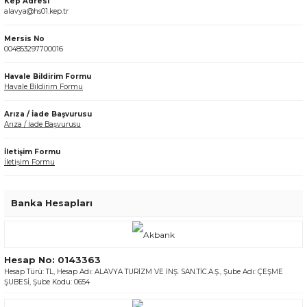
Kep Adresi
alavya@hs01.kep.tr
Mersis No
004853297700016
Havale Bildirim Formu
Havale Bildirim Formu
Arıza / İade Başvurusu
Arıza / İade Başvurusu
İletişim Formu
İletişim Formu
Banka Hesapları
Hesap No: 0143363
Hesap Türü: TL, Hesap Adı: ALAVYA TURİZM VE İNŞ. SAN.TİC.A.Ş., Şube Adı: ÇEŞME
ŞUBESİ, Şube Kodu: 0654