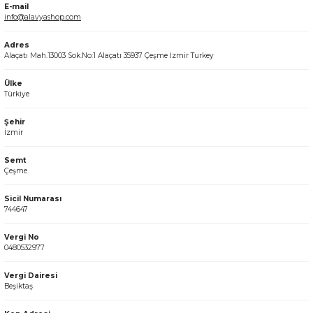
E-mail
info@alavyashop.com
Adres
n
Alaçatı Mah.13003 Sok.No:1 Alaçatı 35937 Çeşme İzmir Turkey
Ülke
Türkiye
Şehir
İzmir
Semt
Çeşme
Sicil Numarası
744647
Vergi No
0480532977
Vergi Dairesi
Beşiktaş