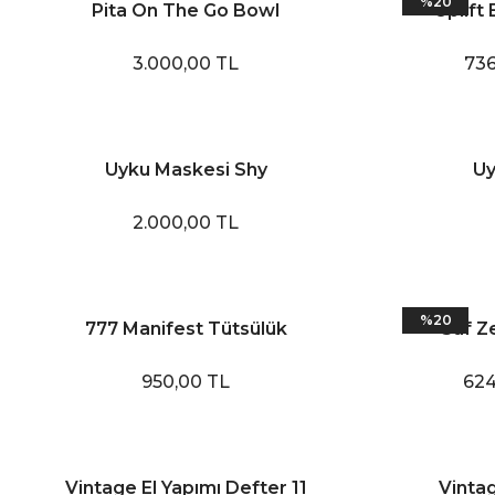
%20
Pita On The Go Bowl
Uplift
3.000,00 TL
736
Uyku Maskesi Shy
Uy
2.000,00 TL
%20
777 Manifest Tütsülük
Saf Ze
950,00 TL
624
Vintage El Yapımı Defter 11
Vintag