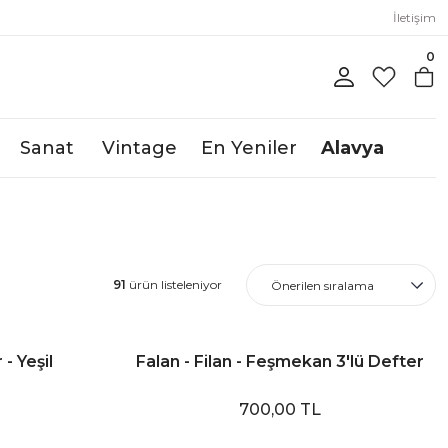
İletişim
0
Sanat
Vintage
En Yeniler
Alavya
91
ürün listeleniyor
- Yeşil
Falan - Filan - Feşmekan 3'lü Defter
700,00 TL