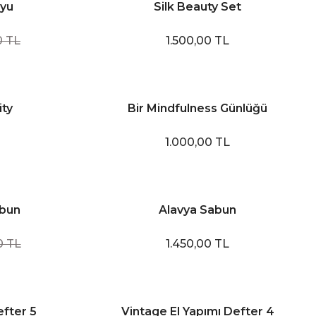
uyu
Silk Beauty Set
0 TL
1.500,00 TL
ity
Bir Mindfulness Günlüğü
1.000,00 TL
abun
Alavya Sabun
0 TL
1.450,00 TL
efter 5
Vintage El Yapımı Defter 4