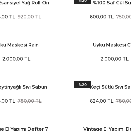
%20
 Esansiyel Yağ Roll-On
%100 Saf Gül S
,00 TL
920,00 TL
600,00 TL
750,0
ku Maskesi Rain
Uyku Maskesi C
2.000,00 TL
2.000,00 TL
%20
ytinyağlı Sıvı Sabun
Keçi Sütlü Sıvı S
,00 TL
780,00 TL
624,00 TL
780,0
e El Yapımı Defter 7
Vintage El Yapımı D