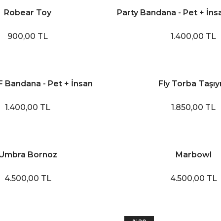
Robear Toy
Party Bandana - Pet + İns
900,00 TL
1.400,00 TL
F Bandana - Pet + İnsan
Fly Torba Taşıyı
Aksesuarı
1.400,00 TL
1.850,00 TL
Umbra Bornoz
Marbowl
4.500,00 TL
4.500,00 TL