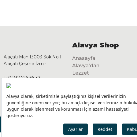
Alavya Shop
Alaçatı Mah.13003 Sok.No:1
Anasayfa
Alaçatı Çeşme İzmir
Alavya'dan
Lezzet
T:
0 232 716 66 32
Dekorasyon
GSM:
0 541 125 28 92
info@alavyashop.com
Tüm Hakları Saklıdır.