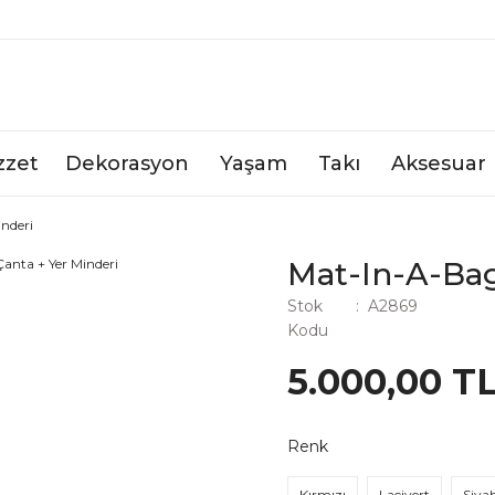
zzet
Dekorasyon
Yaşam
Takı
Aksesuar
nderi
Mat-In-A-Bag
Stok
A2869
Kodu
5.000,00 T
Renk
Kırmızı
Lacivert
Siya