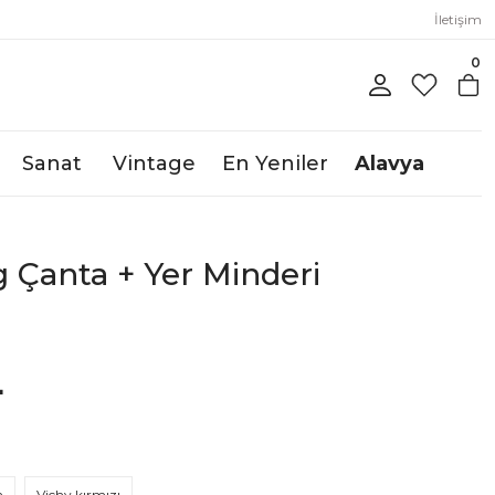
İletişim
0
Sanat
Vintage
En Yeniler
Alavya
 Çanta + Yer Minderi
L
h
Vichy kırmızı