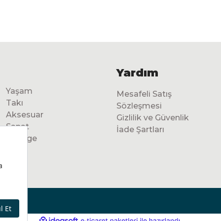
Yardım
Yaşam
Mesafeli Satış
Takı
Sözleşmesi
Aksesuar
Gizlilik ve Güvenlik
Sanat
İade Şartları
Vintage
ile
ideasoft
e-