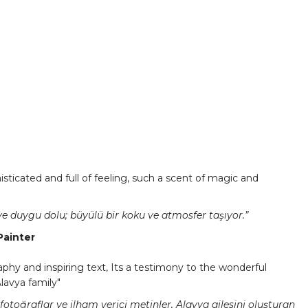
isticated and full of feeling, such a scent of magic and
 ve duygu dolu; büyülü bir koku ve atmosfer taşıyor.”
Painter
raphy and inspiring text, Its a testimony to the wonderful
avya family"
otoğraflar ve ilham verici metinler, Alavya ailesini oluşturan