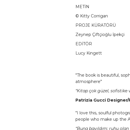
METİN
©︎ Kitty Corrigan
PROJE KÜRATÖRÜ
Zeynep Çiftçioğlu İpekçi
EDİTÖR
Lucy Kingett
"The book is beautiful, soph
atmosphere"
“Kitap çok güzel, sofistike
Patrizia Gucci Designer/
"I love this, soulful photog
people who make up the Al
“Buna bayıldım; ruhu olan f