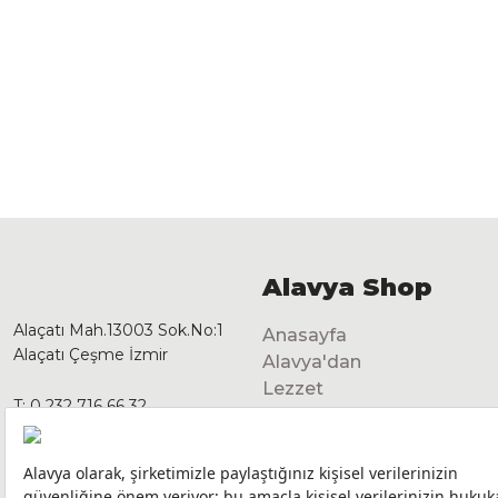
Alavya Shop
Alaçatı Mah.13003 Sok.No:1
Anasayfa
Alaçatı Çeşme İzmir
Alavya'dan
Lezzet
T:
0 232 716 66 32
Dekorasyon
GSM:
0 541 125 28 92
info@alavyashop.com