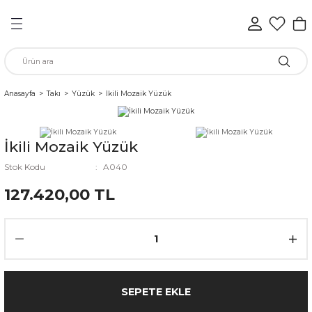
Geri Dön
Geri Dön
Geri Dön
Geri Dön
Geri Dön
Geri Dön
n
Anasayfa
Takı
Yüzük
İkili Mozaik Yüzük
rünleri
İkili Mozaik Yüzük
ükkan
Stok Kodu
A040
127.420,00 TL
elen
SEPETE EKLE