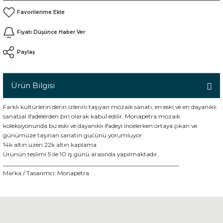
Fiyatı Düşünce Haber Ver
n
Paylaş
Ürün Bilgisi
Farklı kültürlerin derin izlerini taşıyan mozaik sanatı, en eski ve en dayanıklı
sanatsal ifadelerden biri olarak kabul edilir. Monapetra mozaik
koleksiyonunda bu eski ve dayanıklı ifadeyi incelerken ortaya çıkan ve
günümüze taşınan sanatın gücünü yorumluyor.
14k altın üzeri 22k altın kaplama
Ürünün teslimi 5 ile 10 iş günü arasında yapılmaktadır.
___________________________________________________________
Marka / Tasarımcı:
Monapetra