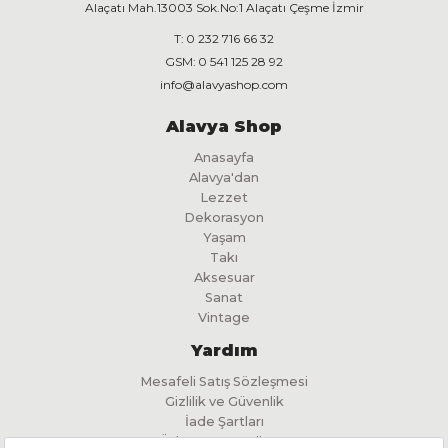
Alaçatı Mah.13003 Sok.No:1 Alaçatı Çeşme İzmir
T:
0 232 716 66 32
GSM:
0 541 125 28 92
info@alavyashop.com
Alavya Shop
Anasayfa
Alavya'dan
Lezzet
Dekorasyon
Yaşam
Takı
Aksesuar
Sanat
Vintage
Yardım
Mesafeli Satış Sözleşmesi
Gizlilik ve Güvenlik
İade Şartları
Ödeme ve Teslimat