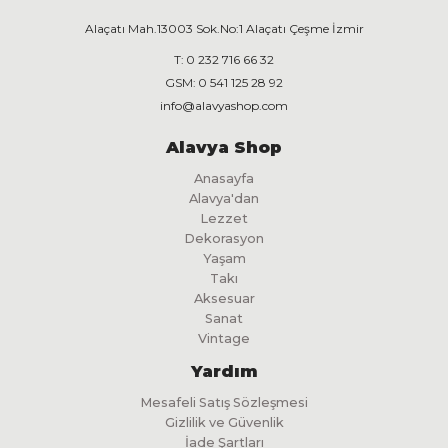
Alaçatı Mah.13003 Sok.No:1 Alaçatı Çeşme İzmir
T:
0 232 716 66 32
GSM:
0 541 125 28 92
info@alavyashop.com
Alavya Shop
Anasayfa
Alavya'dan
Lezzet
Dekorasyon
Yaşam
Takı
Aksesuar
Sanat
Vintage
Yardım
Mesafeli Satış Sözleşmesi
Gizlilik ve Güvenlik
İade Şartları