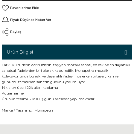
Fiyatı Düşünce Haber Ver
n
Paylaş
Ürün Bilgisi
Farklı kültürlerin derin izlerini taşıyan mozaik sanatı, en eski ve en dayanıklı
sanatsal ifadelerden biri olarak kabul edilir. Monapetra mozaik
koleksiyonunda bu eski ve dayanıklı ifadeyi incelerken ortaya çıkan ve
günümüze taşınan sanatın gücünü yorumluyor.
14k altın üzeri 22k altın kaplama
Aquamarine
Ürünün teslimi 5 ile 10 iş günü arasında yapılmaktadır.
___________________________________________________________
Marka / Tasarımcı:
Monapetra