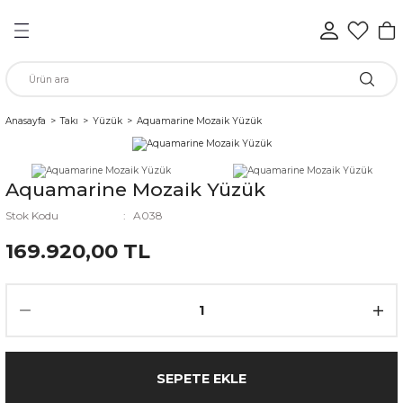
Geri Dön
Geri Dön
Geri Dön
Geri Dön
Geri Dön
Geri Dön
n
Anasayfa
Takı
Yüzük
Aquamarine Mozaik Yüzük
rünleri
Aquamarine Mozaik Yüzük
ükkan
Stok Kodu
A038
169.920,00 TL
elen
SEPETE EKLE