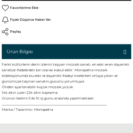
Fiyatı Düşünce Haber Ver
n
Paylaş
Ürün Bilgisi
Farklı kültürlerin derin izlerini taşıyan mozaik sanatı, en eski ve en dayanıklı
sanatsal ifadelerden biri olarak kabul edilir. Monapetra mozaik
koleksiyonunda bu eski ve dayanıklı ifadeyi incelerken ortaya çıkan ve
günümüze taşınan sanatın gücünü yorumluyor.
Önden ayarlanabilir küçük mozaik yüzük
14k altın üzeri 22k altın kaplama
Ürünün teslimi 5 ile 10 iş günü arasında yapılmaktadır.
___________________________________________________________
Marka / Tasarımcı:
Monapetra