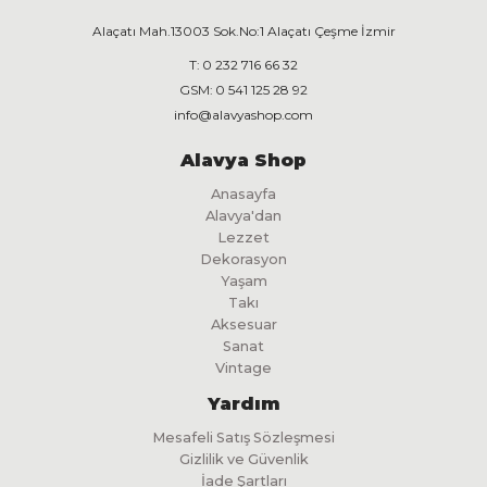
Alaçatı Mah.13003 Sok.No:1 Alaçatı Çeşme İzmir
T:
0 232 716 66 32
GSM:
0 541 125 28 92
info@alavyashop.com
Alavya Shop
Anasayfa
Alavya'dan
Lezzet
Dekorasyon
Yaşam
Takı
Aksesuar
Sanat
Vintage
Yardım
Mesafeli Satış Sözleşmesi
Gizlilik ve Güvenlik
İade Şartları