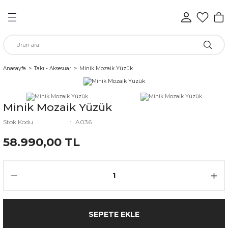
Geri Dön
Geri Dön
Geri Dön
Geri Dön
Geri Dön
Geri Dön
n
Anasayfa
Takı - Aksesuar
Minik Mozaik Yüzük
rünleri
Minik Mozaik Yüzük
ükkan
Stok Kodu
A036
58.990,00 TL
elen
SEPETE EKLE