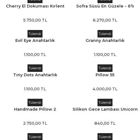
Cherry El Dokuması Kırlent
Sofra Süsü En Güzele - 6'lı
Kırmızı Elma
5.750,00 TL
6.270,00 TL
Tükendi
Tükendi
Evil Eye Anahtarlık
Granny Anahtarlık
1.100,00 TL
1.100,00 TL
Tükendi
Tükendi
Tıny Dots Anahtarlık
Pillow 55
1.100,00 TL
4.000,00 TL
Tükendi
Tükendi
Handmade Pillow 2
Silikon Gece Lambası Unicorn
2.750,00 TL
840,00 TL
Tükendi
Tükendi