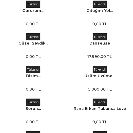
Tükendi
Tükendi
Gururum…
Gittiğim Yol…
0,00 TL
0,00 TL
Tükendi
Tükendi
Güzel Sevdik...
Danseuse
0,00 TL
17.990,00 TL
Tükendi
Tükendi
Bizim...
Üzüm Üzüme…
0,00 TL
5.000,00 TL
Tükendi
Tükendi
Sorun…
Rana Erkan Tabanca Love
Çerçeve 7
0,00 TL
0,00 TL