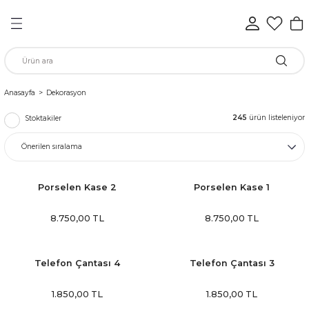
Geri Dön
Geri Dön
Geri Dön
Geri Dön
Geri Dön
Geri Dön
n
Anasayfa
Dekorasyon
245
ürün listeleniyor
Stoktakiler
rünleri
ükkan
Porselen Kase 2
Porselen Kase 1
8.750,00 TL
8.750,00 TL
elen
Telefon Çantası 4
Telefon Çantası 3
1.850,00 TL
1.850,00 TL