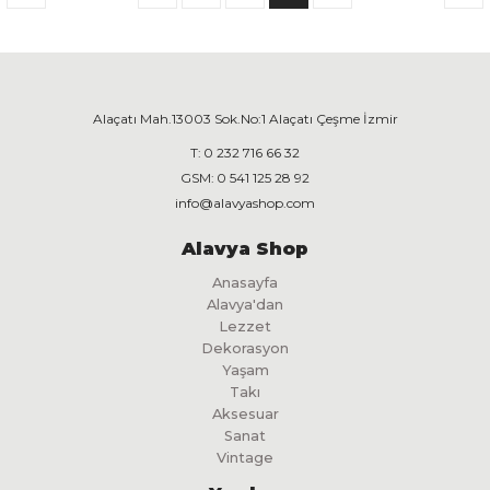
Alaçatı Mah.13003 Sok.No:1 Alaçatı Çeşme İzmir
T:
0 232 716 66 32
GSM:
0 541 125 28 92
info@alavyashop.com
Alavya Shop
Anasayfa
Alavya'dan
Lezzet
Dekorasyon
Yaşam
Takı
Aksesuar
Sanat
Vintage