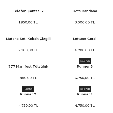
Telefon Çantası 2
Dots Bandana
n
1.850,00 TL
3.000,00 TL
Matcha Seti Kobalt Çizgili
Lettuce Coral
2.200,00 TL
6.700,00 TL
Tükendi
777 Manifest Tütsülük
Runner 5
950,00 TL
4.750,00 TL
Tükendi
Tükendi
Runner 2
Runner 1
4.750,00 TL
4.750,00 TL