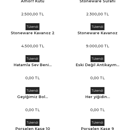
Amorf Kutu
Stoneware Sürahi
2.500,00 TL
2.300,00 TL
Tükendi
Tükendi
Stoneware Kavanoz 2
Stoneware Kavanoz
4.500,00 TL
9.000,00 TL
Tükendi
Tükendi
Hatamla Sev Beni...
Eski Değil Antikayım...
0,00 TL
0,00 TL
Tükendi
Tükendi
Geyiğimiz Bol...
Her yiğidin…
0,00 TL
0,00 TL
Tükendi
Tükendi
Porselen Kase 10
Porselen Kase 9