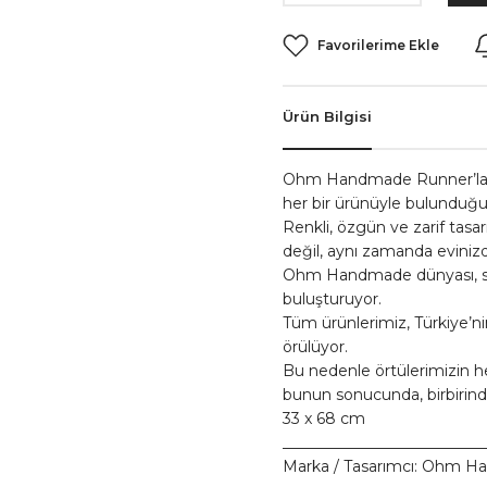
Ürün Bilgisi
Ohm Handmade Runner’lar, 
her bir ürünüyle bulunduğ
Renkli, özgün ve zarif tas
değil, aynı zamanda evinizde
Ohm Handmade dünyası, siz
buluşturuyor.
Tüm ürünlerimiz, Türkiye’nin
örülüyor.
Bu nedenle örtülerimizin he
bunun sonucunda, birbirinden
33 x 68 cm
__________________________
Marka / Tasarımcı:
Ohm Ha