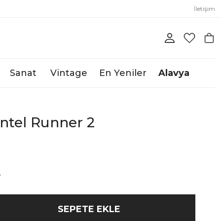
İletişim
Sanat
Vintage
En Yeniler
Alavya
antel Runner 2
L
SEPETE EKLE