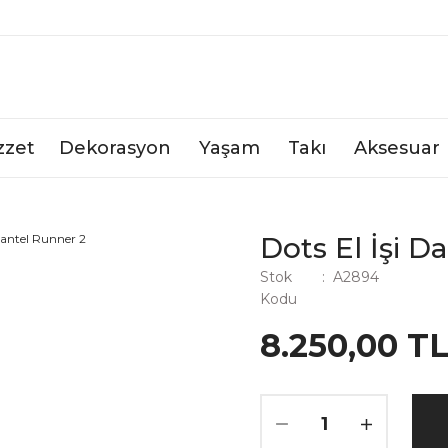
zzet
Dekorasyon
Yaşam
Takı
Aksesuar
Dots El İşi D
Stok
A2894
Kodu
8.250,00 T