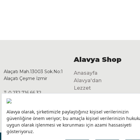
Alavya Shop
Alaçatı Mah.13003 Sok.No:1
Anasayfa
Alaçatı Çeşme İzmir
Alavya'dan
Lezzet
T:
0 232 716 66 32
Dekorasyon
GSM:
0 541 125 28 92
info@alavyashop.com