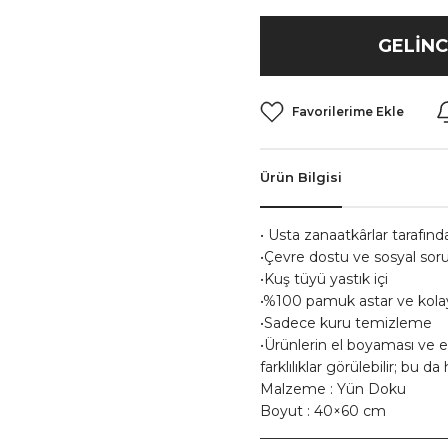
GELINC
Ürün Bilgisi
• Usta zanaatkârlar tarafınd
•Çevre dostu ve sosyal sorum
•Kuş tüyü yastık içi
•%100 pamuk astar ve kolay
•Sadece kuru temizleme
•Ürünlerin el boyaması ve 
farklılıklar görülebilir; bu 
Malzeme
: Yün Doku
Boyut
: 40×60 cm
__________________________