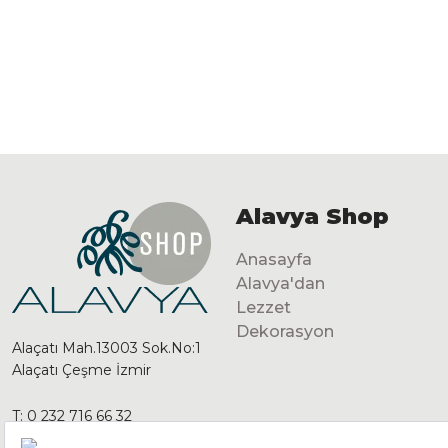
Alavya Shop
Anasayfa
Alavya'dan
Lezzet
Dekorasyon
Alaçatı Mah.13003 Sok.No:1
Alaçatı Çeşme İzmir
T:
0 232 716 66 32
GSM:
0 541 125 28 92