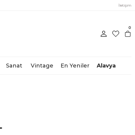
İletişim
0
Sanat
Vintage
En Yeniler
Alavya
L