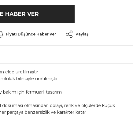
E HABER VER
Fiyatı Düşünce Haber Ver
Paylaş
an elde üretilmiştir
luluk bilinciyle üretilmiştir
 bakım için fermuarlı tasarım
el dokuması olmasından dolayı, renk ve ölçülerde küçük
da her parçaya benzersizlik ve karakter katar
_________________________________