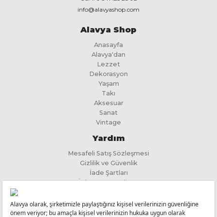
info@alavyashop.com
Alavya Shop
Anasayfa
Alavya'dan
Lezzet
Dekorasyon
Yaşam
Takı
Aksesuar
Sanat
Vintage
Yardım
Mesafeli Satış Sözleşmesi
Gizlilik ve Güvenlik
İade Şartları
Ödeme ve Teslimat
İlgili Kişi Başvuru Formu
KVKK Aydınlatma Metni