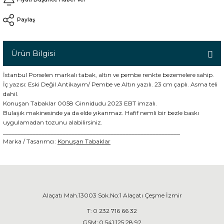
Paylaş
n
Ürün Bilgisi
İstanbul Porselen markalı tabak, altın ve pembe renkte bezemelere sahip.
İç yazısı: Eski Değil Antikayım/ Pembe ve Altın yazılı. 23 cm çaplı. Asma teli
dahil.
Konuşan Tabaklar 0058 Ginnidudu 2023 EBT imzalı.
Bulaşık makinesinde ya da elde yıkanmaz. Hafif nemli bir bezle baskı
uygulamadan tozunu alabilirsiniz.
___________________________________________________________
Marka / Tasarımcı:
Konuşan Tabaklar
Alaçatı Mah.13003 Sok.No:1 Alaçatı Çeşme İzmir
T:
0 232 716 66 32
GSM:
0 541 125 28 92