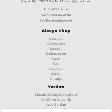
Alaçatı Mah.13003 Sok.No:1 Alaçatı Çeşme İzmir
T:
0 232 716 66 32
GSM:
0 541 125 28 92
n
info@alavyashop.com
Alavya Shop
Anasayfa
Alavya'dan
Lezzet
Dekorasyon
Yaşam
Takı
Aksesuar
Sanat
Vintage
Yardım
Mesafeli Satış Sözleşmesi
Gizlilik ve Güvenlik
İade Şartları
Ödeme ve Teslimat