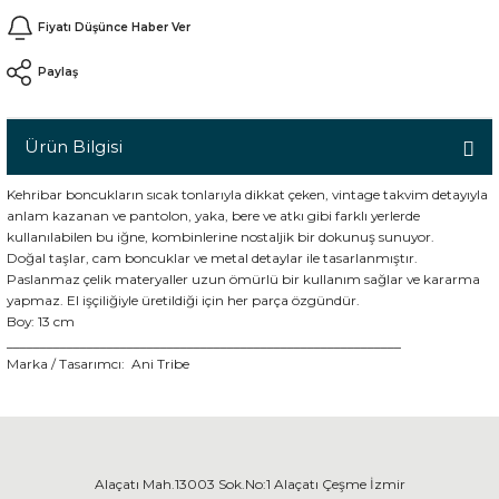
Fiyatı Düşünce Haber Ver
Paylaş
n
Ürün Bilgisi
Kehribar boncukların sıcak tonlarıyla dikkat çeken, vintage takvim detayıyla
anlam kazanan ve pantolon, yaka, bere ve atkı gibi farklı yerlerde
kullanılabilen bu iğne, kombinlerine nostaljik bir dokunuş sunuyor.
Doğal taşlar, cam boncuklar ve metal detaylar ile tasarlanmıştır.
Paslanmaz çelik materyaller uzun ömürlü bir kullanım sağlar ve kararma
yapmaz. El işçiliğiyle üretildiği için her parça özgündür.
Boy: 13 cm
___________________________________________________________
Marka / Tasarımcı:
Ani Tribe
Alaçatı Mah.13003 Sok.No:1 Alaçatı Çeşme İzmir