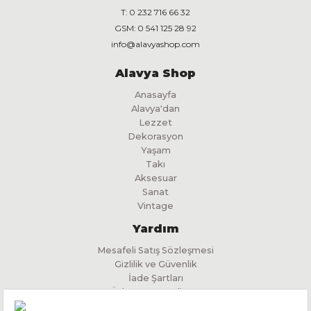
T:
0 232 716 66 32
GSM:
0 541 125 28 92
info@alavyashop.com
Alavya Shop
Anasayfa
Alavya'dan
Lezzet
Dekorasyon
Yaşam
Takı
Aksesuar
Sanat
Vintage
Yardım
Mesafeli Satış Sözleşmesi
Gizlilik ve Güvenlik
İade Şartları
Ödeme ve Teslimat
İlgili Kişi Başvuru Formu