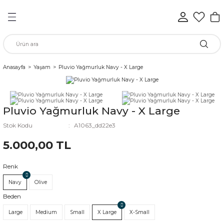
Geri Dön
Geri Dön
Geri Dön
Geri Dön
Geri Dön
Geri Dön
n
Anasayfa
Yaşam
Pluvio Yağmurluk Navy - X Large
rünleri
Pluvio Yağmurluk Navy - X Large
ükkan
Stok Kodu
A1063_dd22e3
5.000,00 TL
elen
Renk
Navy
Olive
Beden
Large
Medium
Small
X Large
X-Small