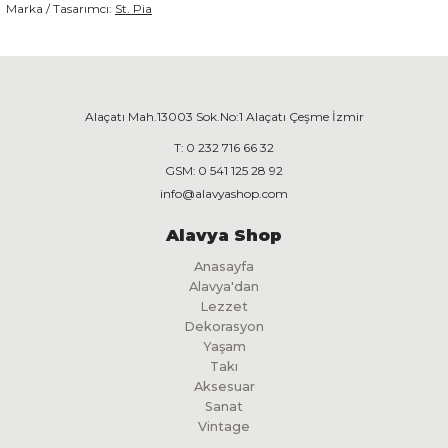
Marka / Tasarımcı:
St. Pia
Alaçatı Mah.13003 Sok.No:1 Alaçatı Çeşme İzmir
T:
0 232 716 66 32
GSM:
0 541 125 28 92
info@alavyashop.com
Alavya Shop
Anasayfa
Alavya'dan
Lezzet
Dekorasyon
Yaşam
Takı
Aksesuar
Sanat
Vintage