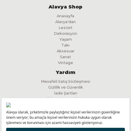
Alavya Shop
Anasayfa
Alavya'dan
Lezzet
Dekorasyon
Yaşam
Takı
Aksesuar
Sanat
Vintage
Yardım
Mesafeli Satış Sözleşmesi
Gizlilik ve Güvenlik
İade Şartları
Ödeme ve Teslimat
İlgili Kişi Başvuru Formu
KVKK Aydınlatma Metni
Yeniliklerimizden Haberdar Olmak için