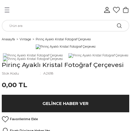
Geri Dön
Geri Dön
Geri Dön
Geri Dön
Geri Dön
Geri Dön
n
Anasayfa
Vintage
Pirinç Ayaklı Kristal Fotoğraf Çerçevesi
rünleri
Pirinç Ayaklı Kristal Fotoğraf Çerçevesi
ükkan
Stok Kodu
A2618
0,00 TL
elen
GELINCE HABER VER
Fiyatı Düşünce Haber Ver