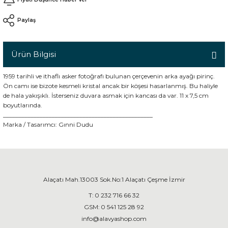
Paylaş
n
Ürün Bilgisi
1959 tarihli ve ithaflı asker fotoğrafı bulunan çerçevenin arka ayağı pirinç.
Ön camı ise bizote kesmeli kristal ancak bir köşesi hasarlanmış. Bu haliyle
de hala yakışıklı. İsterseniz duvara asmak için kancası da var. 11 x 7,5 cm
boyutlarında.
_________________________________________________
Marka / Tasarımcı:
Gınni Dudu
Alaçatı Mah.13003 Sok.No:1 Alaçatı Çeşme İzmir
T:
0 232 716 66 32
GSM:
0 541 125 28 92
info@alavyashop.com