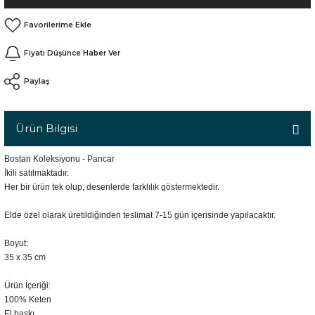
n
Fiyatı Düşünce Haber Ver
Paylaş
Ürün Bilgisi
Bostan Koleksiyonu - Pancar
İkili satılmaktadır.
Her bir ürün tek olup, desenlerde farklılık göstermektedir.
Elde özel olarak üretildiğinden teslimat 7-15 gün içerisinde yapılacaktır.
Boyut:
35 x 35 cm
Ürün İçeriği:
100% Keten
El baskı