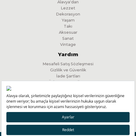
Alavya'dan
Lezzet
Dekorasyon
Yaşam
Takı
Aksesuar
Sanat
Vintage
Yardım
Mesafeli Satış Sözleşmesi
Gizlilik ve Güvenlik
İade Şartları
Ödeme ve Teslimat
İlgili Kişi Başvuru Formu
KVKK Aydınlatma Metni
Yeniliklerimizden Haberdar Olmak için
KAYIT OL