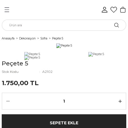
Geri Dön
Geri Dön
Geri Dön
Geri Dön
Geri Dön
Geri Dön
n
Anasayfa
Dekorasyon
Sofra
Peçete 5
rünleri
Peçete 5
ükkan
Stok Kodu
A2102
1.750,00 TL
elen
SEPETE EKLE