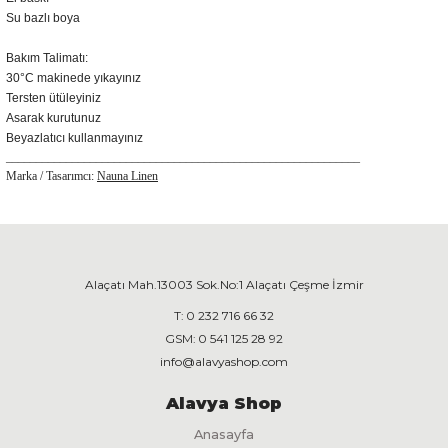
Su bazlı boya
Bakım Talimatı:
30°C makinede yıkayınız
Tersten ütüleyiniz
Asarak kurutunuz
Beyazlatıcı kullanmayınız
___________________________________________________________
Marka / Tasarımcı:
Nauna Linen
Alaçatı Mah.13003 Sok.No:1 Alaçatı Çeşme İzmir
T:
0 232 716 66 32
GSM:
0 541 125 28 92
info@alavyashop.com
Alavya Shop
Anasayfa