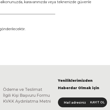
alkonunuzda, karavanınızda veya teknenizde güvenle
_________________________________
önderilecektir.
Yeniliklerimizden
Haberdar Olmak için
Ödeme ve Teslimat
İlgili Kişi Başvuru Formu
KVKK Aydınlatma Metni
KAYIT OL