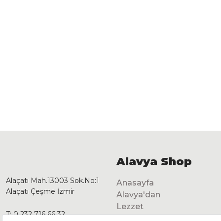
Alavya Shop
Alaçatı Mah.13003 Sok.No:1
Anasayfa
Alaçatı Çeşme İzmir
Alavya'dan
Lezzet
T:
0 232 716 66 32
Dekorasyon