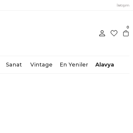
İletişim
0
Sanat
Vintage
En Yeniler
Alavya