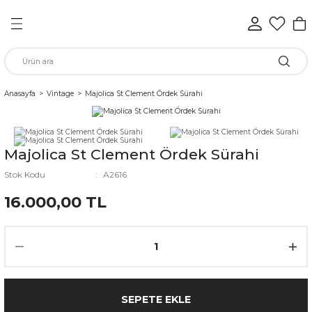
Geri Dön
Geri Dön
Geri Dön
Geri Dön
Geri Dön
Geri Dön
n
Anasayfa
Vintage
Majolica St Clement Ördek Sürahi
rünleri
Majolica St Clement Ördek Sürahi
ükkan
Stok Kodu
A2616
16.000,00 TL
elen
SEPETE EKLE