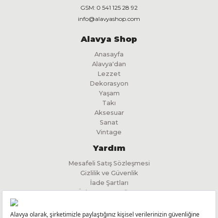
GSM:
0 541 125 28 92
info@alavyashop.com
Alavya Shop
Anasayfa
Alavya'dan
Lezzet
Dekorasyon
Yaşam
Takı
Aksesuar
Sanat
Vintage
Yardım
Mesafeli Satış Sözleşmesi
Gizlilik ve Güvenlik
İade Şartları
Ödeme ve Teslimat
İlgili Kişi Başvuru Formu
KVKK Aydınlatma Metni