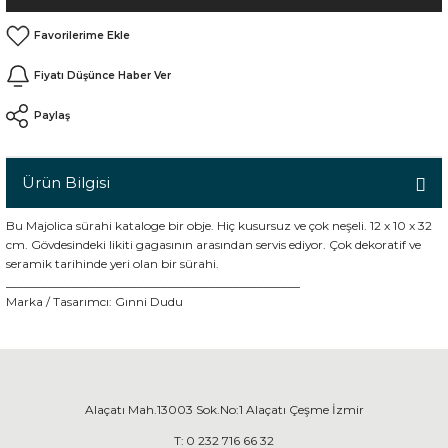
n
Fiyatı Düşünce Haber Ver
Paylaş
Ürün Bilgisi
Bu Majolica sürahi kataloge bir obje. Hiç kusursuz ve çok neşeli. 12 x 10 x 32
cm. Gövdesindeki likiti gagasının arasından servis ediyor. Çok dekoratif ve
seramik tarihinde yeri olan bir sürahi.
_________________________________________________
Marka / Tasarımcı:
Gınni Dudu
Alaçatı Mah.13003 Sok.No:1 Alaçatı Çeşme İzmir
T:
0 232 716 66 32