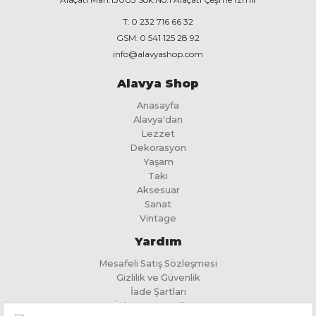
T:
0 232 716 66 32
GSM:
0 541 125 28 92
info@alavyashop.com
Alavya Shop
Anasayfa
Alavya'dan
Lezzet
Dekorasyon
Yaşam
Takı
Aksesuar
Sanat
Vintage
Yardım
Mesafeli Satış Sözleşmesi
Gizlilik ve Güvenlik
İade Şartları
Ödeme ve Teslimat