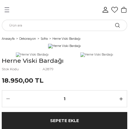
Geri Dön
Geri Dön
Geri Dön
Geri Dön
Geri Dön
Geri Dön
n
Anasayfa
Dekorasyon
Sofra
Herne Viski Bardağı
rünleri
Herne Viski Bardağı
ükkan
Stok Kodu
A2879
18.950,00 TL
elen
SEPETE EKLE