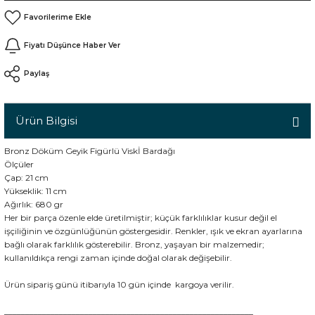
Fiyatı Düşünce Haber Ver
n
Paylaş
Ürün Bilgisi
Bronz Döküm Geyik Figürlü Viskİ Bardağı
Ölçüler
Çap: 21 cm
Yükseklik: 11 cm
Ağırlık: 680 gr
Her bir parça özenle elde üretilmiştir; küçük farklılıklar kusur değil el
işçiliğinin ve özgünlüğünün göstergesidir. Renkler, ışık ve ekran ayarlarına
bağlı olarak farklılık gösterebilir. Bronz, yaşayan bir malzemedir;
kullanıldıkça rengi zaman içinde doğal olarak değişebilir.
Ürün sipariş günü itibarıyla 10 gün içinde kargoya verilir.
___________________________________________________________