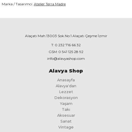
Marka / Tasarımcı:
Atelier Terra Madre
Alaçatı Mah.13003 Sok.No:1 Alaçatı Çeşme İzmir
T:
0 232 716 66 32
GSM:
0 541 125 28 92
info@alavyashop.com
Alavya Shop
Anasayfa
Alavya'dan
Lezzet
Dekorasyon
Yaşam
Takı
Aksesuar
Sanat
Vintage