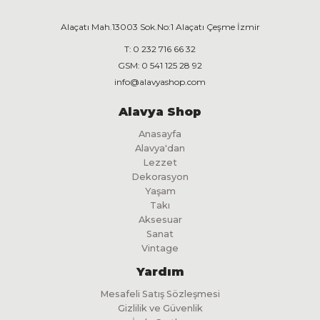
Alaçatı Mah.13003 Sok.No:1 Alaçatı Çeşme İzmir
T:
0 232 716 66 32
GSM:
0 541 125 28 92
info@alavyashop.com
Alavya Shop
Anasayfa
Alavya'dan
Lezzet
Dekorasyon
Yaşam
Takı
Aksesuar
Sanat
Vintage
Yardım
Mesafeli Satış Sözleşmesi
Gizlilik ve Güvenlik