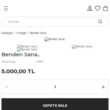
Geri Dön
Geri Dön
Geri Dön
Geri Dön
Geri Dön
Geri Dön
n
Anasayfa
Vintage
Benden Sana..
rünleri
Benden Sana..
ükkan
Stok Kodu
A599
5.000,00 TL
elen
SEPETE EKLE