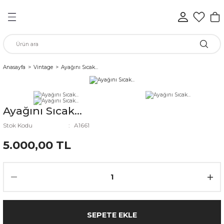
Geri Dön
Geri Dön
Geri Dön
Geri Dön
Geri Dön
Geri Dön
n
Anasayfa
Vintage
Ayağını Sıcak...
rünleri
Ayağını Sıcak...
ükkan
Stok Kodu
A1661
5.000,00 TL
elen
SEPETE EKLE