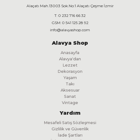
Alaçatı Mah.13003 Sok.No:1 Alaçatı Çeşme İzmir
T:
0 232 716 66 32
GSM:
0 541 125 28 92
info@alavyashop.com
Alavya Shop
Anasayfa
Alavya'dan
Lezzet
Dekorasyon
Yaşam
Takı
Aksesuar
Sanat
Vintage
Yardım
Mesafeli Satış Sözleşmesi
Gizlilik ve Güvenlik
İade Şartları