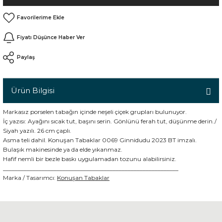
n
Fiyatı Düşünce Haber Ver
Paylaş
Ürün Bilgisi
Markasız porselen tabağın içinde neşeli çiçek grupları bulunuyor.
İç yazısı: Ayağını sıcak tut, başını serin. Gönlünü ferah tut, düşünme derin./
Siyah yazılı. 26 cm çaplı.
Asma teli dahil. Konuşan Tabaklar 0069 Ginnidudu 2023 BT imzalı.
Bulaşık makinesinde ya da elde yıkanmaz.
Hafif nemli bir bezle baskı uygulamadan tozunu alabilirsiniz.
___________________________________________________________
Marka / Tasarımcı:
Konuşan Tabaklar