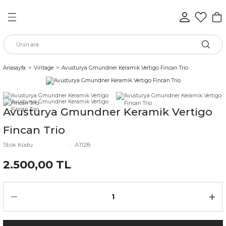
Geri Dön
Geri Dön
Geri Dön
Geri Dön
Geri Dön
Geri Dön
n
Anasayfa
Vintage
Avusturya Gmundner Keramik Vertigo Fincan Trio
rünleri
Avusturya Gmundner Keramik Vertigo
ükkan
Fincan Trio
Stok Kodu
A1128
2.500,00 TL
elen