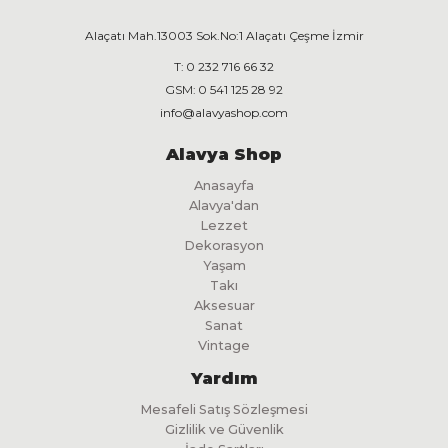
Alaçatı Mah.13003 Sok.No:1 Alaçatı Çeşme İzmir
T:
0 232 716 66 32
GSM:
0 541 125 28 92
info@alavyashop.com
Alavya Shop
Anasayfa
Alavya'dan
Lezzet
Dekorasyon
Yaşam
Takı
Aksesuar
Sanat
Vintage
Yardım
Mesafeli Satış Sözleşmesi
Gizlilik ve Güvenlik