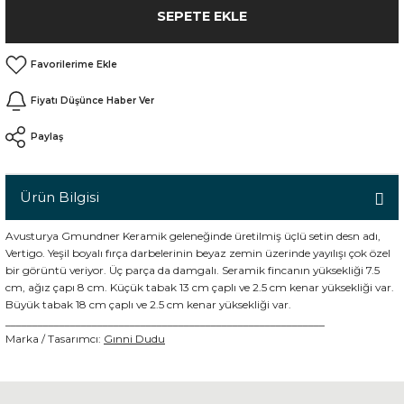
SEPETE EKLE
n
Fiyatı Düşünce Haber Ver
Paylaş
Ürün Bilgisi
Avusturya Gmundner Keramik geleneğinde üretilmiş üçlü setin desn adı,
Vertigo. Yeşil boyalı fırça darbelerinin beyaz zemin üzerinde yayılışı çok özel
bir görüntü veriyor. Üç parça da damgalı. Seramik fincanın yüksekliği 7.5
cm, ağız çapı 8 cm. Küçük tabak 13 cm çaplı ve 2.5 cm kenar yüksekliği var.
Büyük tabak 18 cm çaplı ve 2.5 cm kenar yüksekliği var.
___________________________________________________________
Marka / Tasarımcı:
Gınni Dudu