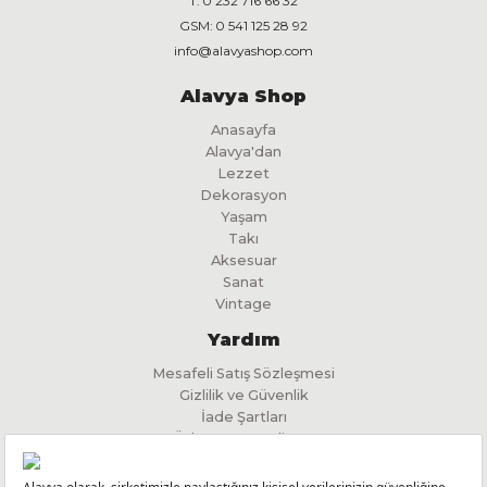
T:
0 232 716 66 32
GSM:
0 541 125 28 92
info@alavyashop.com
Alavya Shop
Anasayfa
Alavya'dan
Lezzet
Dekorasyon
Yaşam
Takı
Aksesuar
Sanat
Vintage
Yardım
Mesafeli Satış Sözleşmesi
Gizlilik ve Güvenlik
İade Şartları
Ödeme ve Teslimat
İlgili Kişi Başvuru Formu
KVKK Aydınlatma Metni