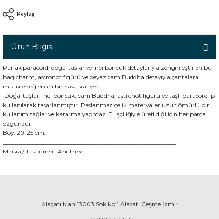
Paylaş
n
Ürün Bilgisi
Parlak paracord, doğal taşlar ve inci boncuk detaylarıyla zenginleştirien bu
bag charm, astronot figürü ve beyaz cam Buddha detayıyla çantalara
mistik ve eğlenceli bir hava katıyor.
Doğal taşlar, inci boncuk, cam Buddha, astronot figürü ve taşlı paracord ip
kullanılarak tasarlanmıştır. Paslanmaz çelik materyaller uzun ömürlü bir
kullanım sağlar ve kararma yapmaz. El işçiliğiyle üretildiği için her parça
özgündür.
Boy: 20-25 cm.
___________________________________________________________
Marka / Tasarımcı:
Ani Tribe
Alaçatı Mah.13003 Sok.No:1 Alaçatı Çeşme İzmir