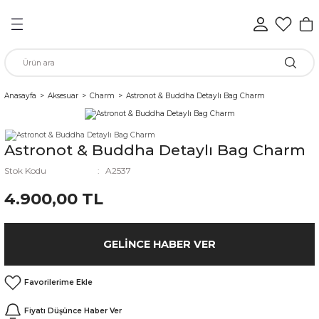
Geri Dön
Geri Dön
Geri Dön
Geri Dön
Geri Dön
Geri Dön
n
Anasayfa
Aksesuar
Charm
Astronot & Buddha Detaylı Bag Charm
rünleri
Astronot & Buddha Detaylı Bag Charm
ükkan
Stok Kodu
A2537
4.900,00 TL
elen
GELINCE HABER VER
Fiyatı Düşünce Haber Ver