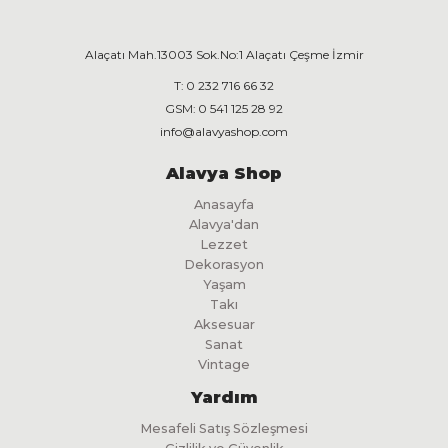
Alaçatı Mah.13003 Sok.No:1 Alaçatı Çeşme İzmir
T:
0 232 716 66 32
GSM:
0 541 125 28 92
info@alavyashop.com
Alavya Shop
Anasayfa
Alavya'dan
Lezzet
Dekorasyon
Yaşam
Takı
Aksesuar
Sanat
Vintage
Yardım
Mesafeli Satış Sözleşmesi