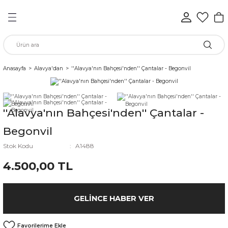
Geri Dön
Geri Dön
Geri Dön
Geri Dön
Geri Dön
Geri Dön
n
Anasayfa
Alavya'dan
''Alavya'nın Bahçesi'nden'' Çantalar - Begonvil
rünleri
''Alavya'nın Bahçesi'nden'' Çantalar -
ükkan
Begonvil
Stok Kodu
A1488
4.500,00 TL
elen
GELINCE HABER VER