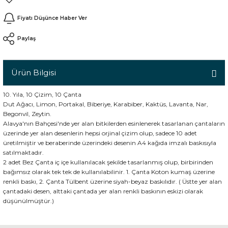
Fiyatı Düşünce Haber Ver
n
Paylaş
Ürün Bilgisi
10. Yıla, 10 Çizim, 10 Çanta
Dut Ağacı, Limon, Portakal, Biberiye, Karabiber, Kaktüs, Lavanta, Nar,
Begonvil, Zeytin.
Alavya'nın Bahçesi'nde yer alan bitkilerden esinlenerek tasarlanan çantaların
üzerinde yer alan desenlerin hepsi orjinal çizim olup, sadece 10 adet
üretilmiştir ve beraberinde üzerindeki desenin A4 kağıda imzalı baskısıyla
satılmaktadır.
2 adet Bez Çanta iç içe kullanılacak şekilde tasarlanmış olup, birbirinden
bağımsız olarak tek tek de kullanılabilinir. 1. Çanta Koton kumaş üzerine
renkli baskı, 2. Çanta Tülbent üzerine siyah-beyaz baskılıdır. ( Üstte yer alan
çantadaki desen, alttaki çantada yer alan renkli baskının eskizi olarak
düşünülmüştür.)