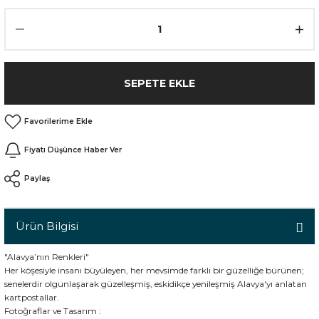
n
SEPETE EKLE
Fiyatı Düşünce Haber Ver
Paylaş
Ürün Bilgisi
"Alavya’nın Renkleri"
Her köşesiyle insanı büyüleyen, her mevsimde farklı bir güzelliğe bürünen;
senelerdir olgunlaşarak güzelleşmiş, eskidikçe yenileşmiş Alavya'yı anlatan
kartpostallar.
Fotoğraflar ve Tasarım :