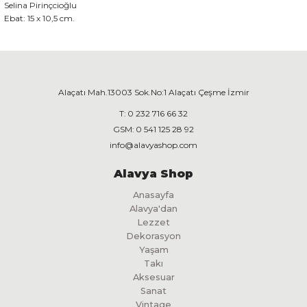
Selina Pirinçcioğlu
Ebat: 15 x 10,5 cm.
Alaçatı Mah.13003 Sok.No:1 Alaçatı Çeşme İzmir
T:
0 232 716 66 32
GSM:
0 541 125 28 92
info@alavyashop.com
Alavya Shop
Anasayfa
Alavya'dan
Lezzet
Dekorasyon
Yaşam
Takı
Aksesuar
Sanat
Vintage