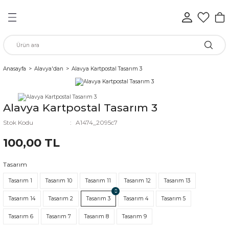
Geri Dön
Geri Dön
Geri Dön
Geri Dön
Geri Dön
Geri Dön
n
Anasayfa
Alavya'dan
Alavya Kartpostal Tasarım 3
rünleri
Alavya Kartpostal Tasarım 3
ükkan
Stok Kodu
A1474_2095c7
100,00 TL
Tasarım
elen
Tasarım 1
Tasarım 10
Tasarım 11
Tasarım 12
Tasarım 13
Tasarım 14
Tasarım 2
Tasarım 3
Tasarım 4
Tasarım 5
Tasarım 6
Tasarım 7
Tasarım 8
Tasarım 9