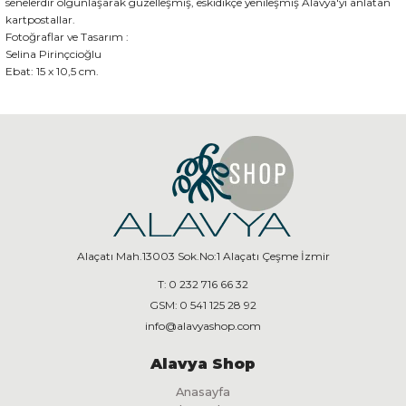
senelerdir olgunlaşarak güzelleşmiş, eskidikçe yenileşmiş Alavya'yı anlatan
kartpostallar.
Fotoğraflar ve Tasarım :
Selina Pirinçcioğlu
Ebat: 15 x 10,5 cm.
Alaçatı Mah.13003 Sok.No:1 Alaçatı Çeşme İzmir
T:
0 232 716 66 32
GSM:
0 541 125 28 92
info@alavyashop.com
Alavya Shop
Anasayfa