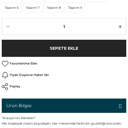
Tasarım 6
Tasarım 7
Tasarım 8
Tasarım 9
n
SEPETE EKLE
Fiyatı Düşünce Haber Ver
Paylaş
Ürün Bilgisi
"Alavya’nın Renkleri"
Her köşesiyle insanı büyüleyen, her mevsimde farklı bir güzelliğe bürünen;