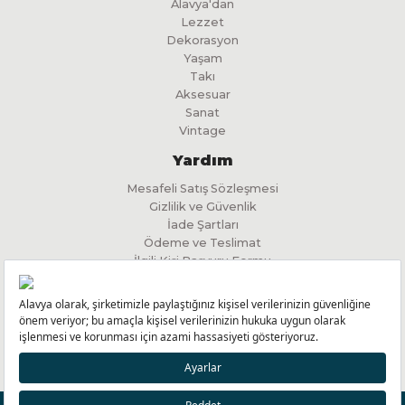
Alavya'dan
Lezzet
Dekorasyon
Yaşam
Takı
Aksesuar
Sanat
Vintage
Yardım
Mesafeli Satış Sözleşmesi
Gizlilik ve Güvenlik
İade Şartları
Ödeme ve Teslimat
İlgili Kişi Başvuru Formu
KVKK Aydınlatma Metni
Yeniliklerimizden Haberdar Olmak için
KAYIT OL