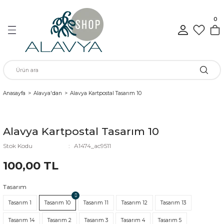
Geri Dön
Geri Dön
Geri Dön
Geri Dön
Geri Dön
Geri Dön
0
n
rünleri
Anasayfa
Alavya'dan
Alavya Kartpostal Tasarım 10
ükkan
Alavya Kartpostal Tasarım 10
Stok Kodu
A1474_ac9511
elen
100,00 TL
Tasarım
Tasarım 1
Tasarım 10
Tasarım 11
Tasarım 12
Tasarım 13
Tasarım 14
Tasarım 2
Tasarım 3
Tasarım 4
Tasarım 5