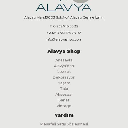
Alaçatı Mah.13003 Sok.No:1 Alaçatı Çeşme İzmir
T:
0 232 716 66 32
GSM:
0 541 125 28 92
info@alavyashop.com
Alavya Shop
Anasayfa
Alavya'dan
Lezzet
Dekorasyon
Yaşam
Takı
Aksesuar
Sanat
Vintage
Yardım
Mesafeli Satış Sözleşmesi