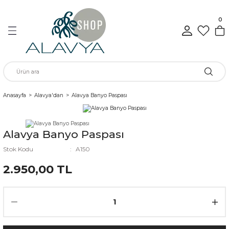
Geri Dön
Geri Dön
Geri Dön
Geri Dön
Geri Dön
Geri Dön
0
n
rünleri
Anasayfa
Alavya'dan
Alavya Banyo Paspası
ükkan
Alavya Banyo Paspası
Stok Kodu
A150
elen
2.950,00 TL