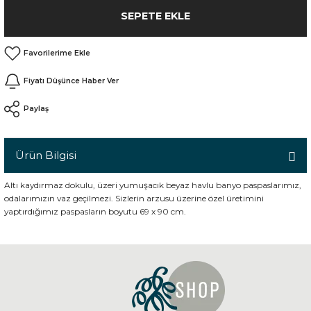
SEPETE EKLE
n
Fiyatı Düşünce Haber Ver
Paylaş
Ürün Bilgisi
Altı kaydırmaz dokulu, üzeri yumuşacık beyaz havlu banyo paspaslarımız,
odalarımızın vaz geçilmezi. Sizlerin arzusu üzerine özel üretimini
yaptırdığımız paspasların boyutu 69 x 90 cm.