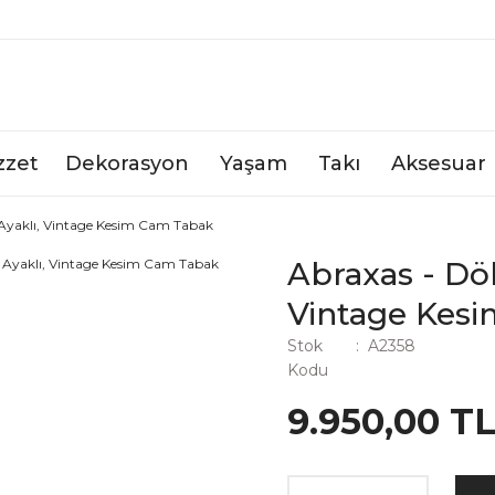
zzet
Dekorasyon
Yaşam
Takı
Aksesuar
yaklı, Vintage Kesim Cam Tabak
Abraxas - Dö
Vintage Kes
Stok
A2358
Kodu
9.950,00 T