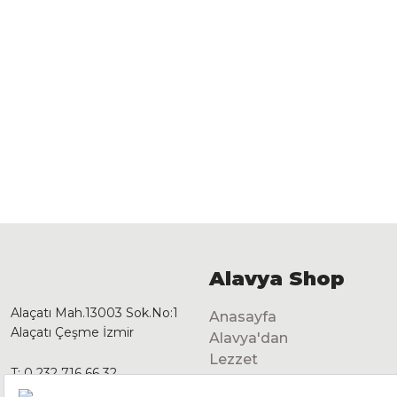
Alavya Shop
Alaçatı Mah.13003 Sok.No:1
Anasayfa
Alaçatı Çeşme İzmir
Alavya'dan
Lezzet
T:
0 232 716 66 32
Dekorasyon