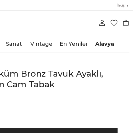
İletişim
Sanat
Vintage
En Yeniler
Alavya
küm Bronz Tavuk Ayaklı,
im Cam Tabak
L