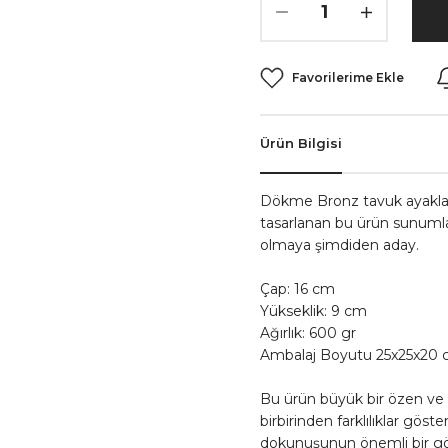
Ürün Bilgisi
Dökme Bronz tavuk ayakla
tasarlanan bu ürün sunumla
olmaya şimdiden aday.
Çap: 16 cm
Yükseklik: 9 cm
Ağırlık: 600 gr
Ambalaj Boyutu 25x25x20
Bu ürün büyük bir özen ve tut
birbirinden farklılıklar gös
dokunuşunun önemli bir göste