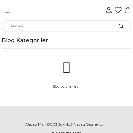
Geri Dön
Geri Dön
Geri Dön
Geri Dön
Geri Dön
Geri Dön
n
Blog Kategorileri
rünleri
ükkan
Blog bulunamadı.
elen
Alaçatı Mah.13003 Sok.No:1 Alaçatı Çeşme İzmir