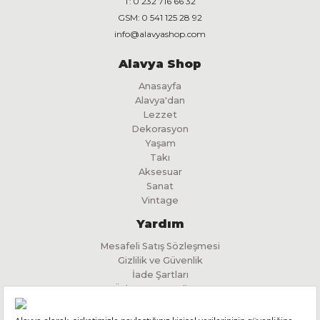
T:
0 232 716 66 32
GSM:
0 541 125 28 92
info@alavyashop.com
n
Alavya Shop
Anasayfa
Alavya'dan
Lezzet
Dekorasyon
Yaşam
Takı
Aksesuar
Sanat
Vintage
Yardım
Mesafeli Satış Sözleşmesi
Gizlilik ve Güvenlik
İade Şartları
Ödeme ve Teslimat
İlgili Kişi Başvuru Formu
KVKK Aydınlatma Metni